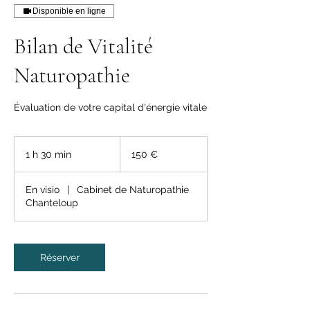
Disponible en ligne
Bilan de Vitalité
Naturopathie
Évaluation de votre capital d'énergie vitale
150
euros
1 h 30 min
1
150 €
3
0
En visio
|
Cabinet de Naturopathie
m
Chanteloup
i
n
Réserver