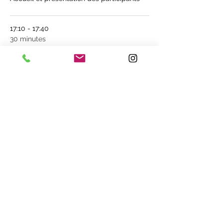
17:10 - 17:40
30 minutes
Présentation de la Naturopathie
Tout voir
2 autres éléments disponibles
Partager cet événement