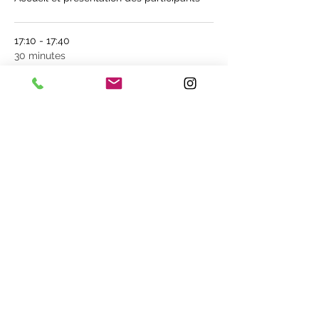
17:10 - 17:40
30 minutes
Conférence sur la vitalité
Tout voir
2 autres éléments disponibles
Partager cet événement