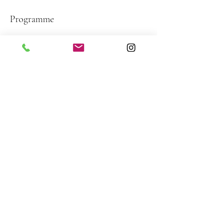
Programme
10:00 - 10:10
10 minutes
Présentation des aliments et aides
culinaires
10:10 - 11:30
1 heure 20 minutes
Préparation et techniques
Tout voir
1 autre élément disponible