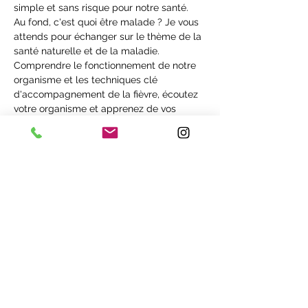
simple et sans risque pour notre santé.
Au fond, c'est quoi être malade ? Je vous 
attends pour échanger sur le thème de la 
santé naturelle et de la maladie. 
Comprendre le fonctionnement de notre 
organisme et les techniques clé 
d'accompagnement de la fièvre, écoutez 
votre organisme et apprenez de vos 
symptômes. Aujourd'hui, c'est d'une 
importance capitale. Qu'est-ce que la 
maladie, que signifie t'elle et comment 
l'accompagner ? Ensemble, nous 
construirons autour de ces questions.
Prix : 20 € / pers.
Places limitées
À bientôt Michaël
Partager cet événement