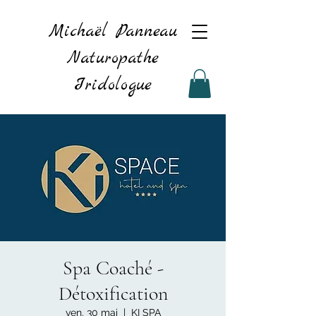
Michaël Panneau
Naturopathe
Iridologue
Spa Coaché -
Détoxification
ven. 30 mai
  |  
KI SPA