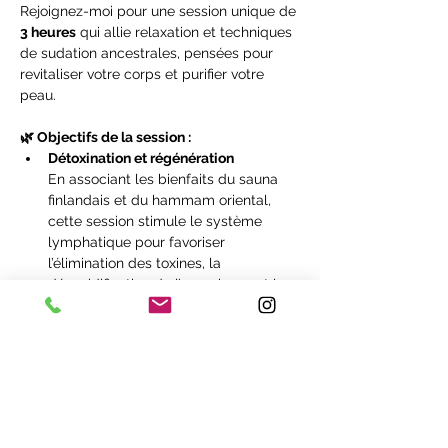
Rejoignez-moi pour une session unique de 
3 heures
 qui allie relaxation et techniques 
de sudation ancestrales, pensées pour 
revitaliser votre corps et purifier votre 
peau.
🌿 Objectifs de la session :
Détoxination et régénération
En associant les bienfaits du sauna 
finlandais et du hammam oriental, 
cette session stimule le système 
lymphatique pour favoriser 
l’élimination des toxines, la 
désacidification de l’organisme, et la 
récupération musculaire, essentielle 
pour les sportifs.
Équilibre acido-basique
Le sauna et le hammam contribuent 
à désacidifier le corps et à rétablir un 
équilibre bénéfique pour votre vitalité 
et vos performances physiques.