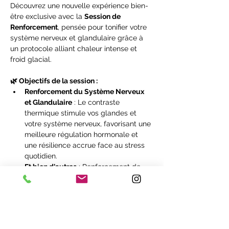
Découvrez une nouvelle expérience bien-
être exclusive avec la 
Session de 
Renforcement
, pensée pour tonifier votre 
système nerveux et glandulaire grâce à 
un protocole alliant chaleur intense et 
froid glacial.
🌿 Objectifs de la session :
Renforcement du Système Nerveux 
et Glandulaire
 : Le contraste 
thermique stimule vos glandes et 
votre système nerveux, favorisant une 
meilleure régulation hormonale et 
une résilience accrue face au stress 
quotidien.
Et bien d'autres
 : Renforcement de 
l’immunité, stimulation de l’énergie 
vitale, régénération cutanée, détente 
profonde et gestion du stress, 
équilibre hormonal.