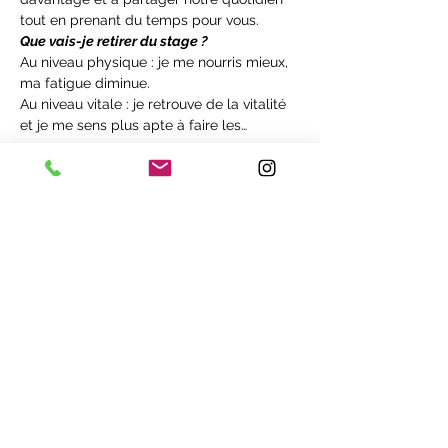
tout en prenant du temps pour vous.
Que vais-je retirer du stage ?
Au niveau physique : je me nourris mieux, 
ma fatigue diminue.
Au niveau vitale : je retrouve de la vitalité 
et je me sens plus apte à faire les…
En lire plus >
Billets
Vente expirée
Type de billet
En route pour Clisson
Plus d'info
Prix
170,00 €