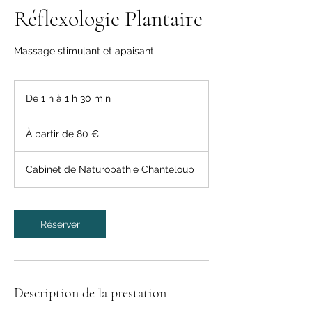
Réflexologie Plantaire
Massage stimulant et apaisant
De 1 h à 1 h 30 min
D
e
À
1
partir
À partir de 80 €
de
à
80
1
euros
3
Cabinet de Naturopathie Chanteloup
0
m
i
n
Réserver
Description de la prestation