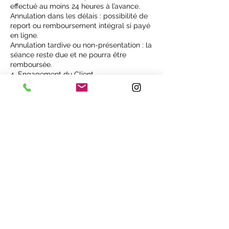
effectué au moins 24 heures à l’avance.
Annulation dans les délais : possibilité de
report ou remboursement intégral si payé
en ligne.
Annulation tardive ou non-présentation : la
séance reste due et ne pourra être
remboursée.
4. Engagement du Client
Le client doit se présenter à l’heure
convenue.
Tout retard supérieur à 10 minutes pourra
entraîner un raccourcissement de la
séance sans ajustement tarifaire.
Tout retard supérieur à 15 minutes pourra
entraîner l’annulation du rendez-vous, sans
remboursement possible.
Les prestations proposées ne remplacent
ni un traitement médical ni une
consultation médicale et sont pratiquées
dans une démarche de bien-être
complémentaire.
5. Conditions et Responsabilité
Certaines contre-indications médicales