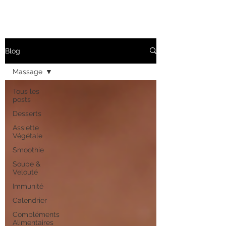
Blog
Massage
Tous les
posts
Desserts
Assiette
Végétale
Smoothie
Soupe &
Velouté
Immunité
Calendrier
Compléments
Alimentaires