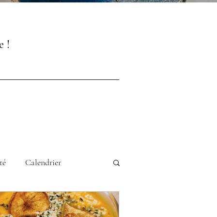
e !
té
Calendrier
andUp
Jeu-concours