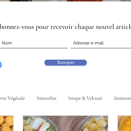
onnez-vous pour recevoir chaque nouvel articl
Envoyer
ette Végétale
Smoothie
Soupe & Velouté
Immuni
Les Aliments
Séjours / Ateliers
Conférences
St