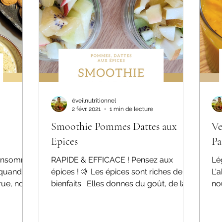
ronique
L'eau
Jus à l'extracteur
Hygiène de vie
éveilnutritionnel
2 févr. 2021
1 min de lecture
Smoothie Pommes Dattes aux
Ve
Epices
Pa
 consomme
RAPIDE & EFFICACE ! Pensez aux
Lé
 quand
épices ! 🌞 Les épices sont riches de
L'
rue, nous
bienfaits : Elles donnes du goût, de la
no
couleur, des odeurs et des...
éve