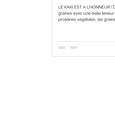
LE KAKI EST A L'HONNEUR ! 
graines avec une belle teneur
protéines végétales, les grain
courges contiennent près de
30g/100g...