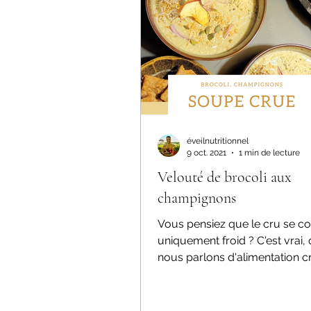
Santé naturelle
Maladie Ch
Hygiène émonctorielle
éveilnutritionnel
9 oct. 2021
1 min de lecture
Velouté de brocoli aux
champignons
Vous pensiez que le cru se
uniquement froid ? C'est vrai,
nous parlons d'alimentation c
l'associons souvent à une...