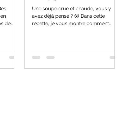
Des
Une soupe crue et chaude, vous y
 en
avez déjà pensé ? 😲 Dans cette
es de
recette, je vous montre comment
préparer une soupe minute crue au...