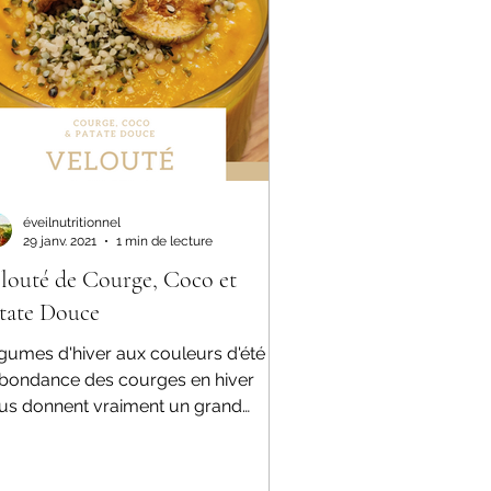
Massage
éveilnutritionnel
29 janv. 2021
1 min de lecture
louté de Courge, Coco et
tate Douce
gumes d'hiver aux couleurs d'été !
abondance des courges en hiver
us donnent vraiment un grand
ntail de possibilité culinaire....