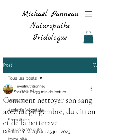
Michaël Panneau
Naturopathe
Iridologue
Post
Tous les posts
éveilnutritionnel
Tous les posts
20 févr. 2023
3 min de lecture
Comment nettoyer son sang
Desserts
avec du gingembre, du citron
Assiette Végétale
Smoothie
et de la betterave
Soupe & Velouté
Dernière mise à jour :
25 juil. 2023
Immunité