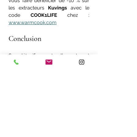
vous faire bénéficier de -10 % sur 
les extracteurs 
Kuvings
 avec le 
code 
COOK1LIFE
 chez : 
www.warmcook.com
Conclusion
Se détoxifier naturellement est 
possible ! Encore faut-il connaître 
son terrain, ses capacités 
d'éliminations pour ne pas subir et 
aggraver son état. Si vous avez des 
besoins particuliers, n'hésitez pas à 
prendre rendez-vous pour faire 
votre 
bilan de vitalité
 et être 
accompagné dans votre détox.
Merci de votre lecture !
A bientôt, Michaël