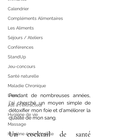
Calendrier
Compléments Alimentaires
Les Aliments
Séjours / Ateliers
Conférences
StandUp
Jeu-concours
Santé naturelle
Maladie Chronique
Pendant de nombreuses années, 
L'eau
j'ai cherché un moyen simple de 
Jus à l'extracteur
détoxifier mon foie et d'améliorer la 
Hygiène de vie
qualité de mon sang.
Massage
Un cocktail de santé 
Hygiène émonctorielle