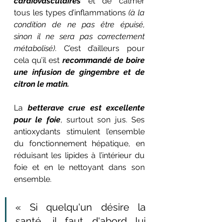
cardiovasculaires
 et de calmer 
tous les types d’inflammations 
(à la 
condition de ne pas être épuisé, 
sinon il ne sera pas correctement 
métabolisé)
. C’est d’ailleurs pour 
cela qu’il est 
recommandé de boire 
une infusion de gingembre et de 
citron le matin.
La 
betterave crue est excellente 
pour le foie
, surtout son jus. Ses 
antioxydants stimulent l’ensemble 
du fonctionnement hépatique, en 
réduisant les lipides à l’intérieur du 
foie et en le nettoyant dans son 
ensemble.
« Si quelqu'un désire la 
santé, il faut d'abord lui 